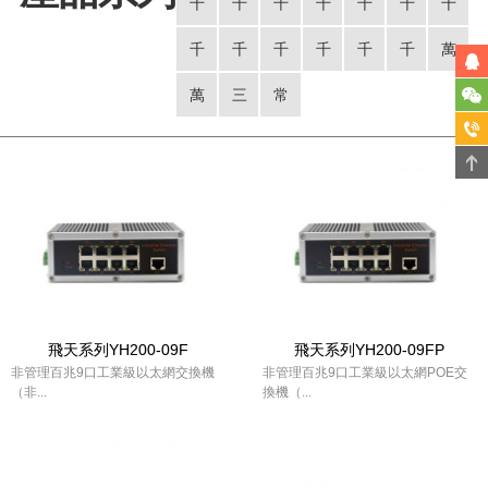
兆
兆
兆
兆
兆
兆
兆
千
千
千
千
千
千
千
電
電
電
電
電
光
光
1
1
2
2
4
5
8
兆
兆
兆
兆
兆
兆
兆
千
千
千
千
千
千
萬
口
口
口
口
口
1
2
光
光
光
光
光
電
電
16
24
1
1
1
1
2
兆
兆
兆
兆
兆
兆
兆
萬
三
常
交
電
電
4
8
4
6
4
口
口
電
電
光
光
光
光
光
2
2
2
4
4
4
三
兆
層
規
換
電
電
電
電
電
口
口
1
2
4
8
4
光
光
光
光
光
光
層
大
萬
款
機
電
電
電
電
電
8
16
24
6
8
24
網
容
兆
型
電
電
電
電
電
電
管
量
光
萬
插
40G/100G
+2.5G
兆
飛天系列YH200-09F
飛天系列YH200-09FP
卡
電
工
非管理百兆9口工業級以太網交換機
非管理百兆9口工業級以太網POE交
（非...
換機（...
式
業
交
換